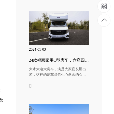
3
1
3
5
2024-01-03
9
24款福顺家用C型房车，六座四卧大水电大空间-趣蜂C810房车
大水大电大房车，满足大家庭长期出
5
游，这样的房车是你心心念念的么？
看多了B型房车的介绍，今天小迷弟给
0
大...
上
7
及
1