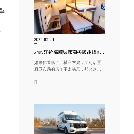
型
庭
2024-03-23
24款江铃福顺纵床商务版趣蜂B870plus房车
如果你看腻了后横床布局，又对后置
厨卫布局的房车不太满意，那么这款
纵置床布局外加升降吊床的B型房车或
许...