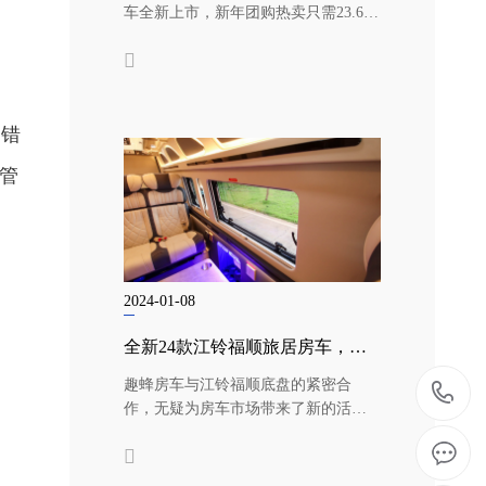
车全新上市，新年团购热卖只需23.68
万！定价完全以底盘价格＋...
不错
管
2024-01-08
全新24款江铃福顺旅居房车，空间大通过性强，情侣出游首选!趣蜂江铃B850
趣蜂房车与江铃福顺底盘的紧密合
1
作，无疑为房车市场带来了新的活力
和可能性。趣蜂房车以其独特的车型
9
系列，...